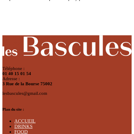
Téléphone :
01 40 15 01 54
Adresse :
3 Rue de la Bourse 75002
lesbascules@gmail.com
Plan du site :
ACCUEIL
DRINKS
FOOD