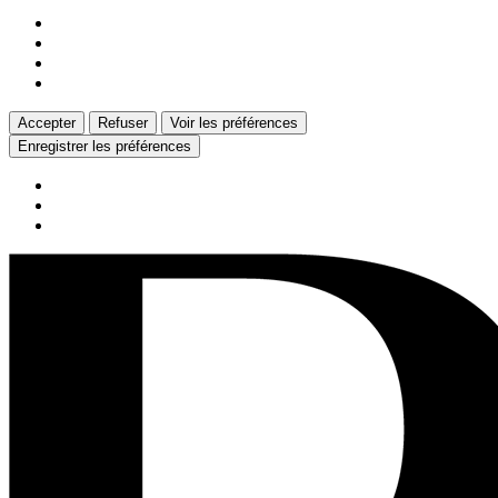
Gérer les options
Gérer les services
Gérer {vendor_count} fournisseurs
En savoir plus sur ces finalités
Accepter
Refuser
Voir les préférences
Voir les préférences
Enregistrer les préférences
Politique de confidentialité