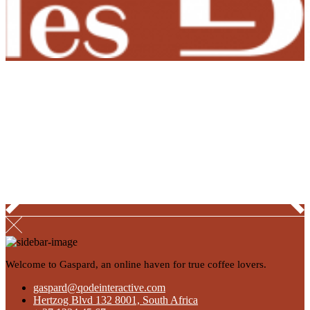
Welcome to Gaspard, an online haven for true coffee lovers.
gaspard@qodeinteractive.com
Hertzog Blvd 132 8001, South Africa