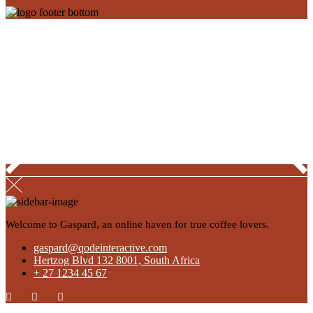
Welcome to Gaspard, an online haven for true coffee lovers.
gaspard@qodeinteractive.com
Hertzog Blvd 132 8001, South Africa
+ 27 1234 45 67