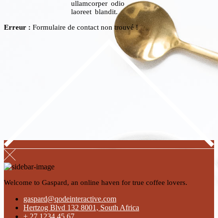
ullamcorper odio
laoreet blandit.
Erreur :
Formulaire de contact non trouvé !
Welcome to Gaspard, an online haven for true coffee lovers.
gaspard@qodeinteractive.com
Hertzog Blvd 132 8001, South Africa
+ 27 1234 45 67